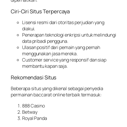
diperhatikan.
Ciri-Ciri Situs Terpercaya
Lisensi resmi dari otoritas perjudian yang
diakui.
Penerapan teknologi enkripsi untuk melindungi
data pribadi pengguna.
Ulasan positif dari pemain yang pernah
menggunakan jasa mereka.
Customer service yang responsif dan siap
membantu kapan saja.
Rekomendasi Situs
Beberapa situs yang dikenal sebagai penyedia
permainan baccarat online terbaik termasuk:
888 Casino
Betway
Royal Panda