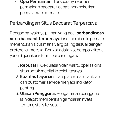
Opsi Permainan:
Tersedianya variasi
permainan baccarat dapat meningkatkan
pengalaman bermain.
Perbandingan Situs Baccarat Terpercaya
Dengan banyaknya pilihan yang ada,
perbandingan
situs baccarat terpercaya
bisa membantu pemain
menentukan situs mana yang paling sesuai dengan
preferensi mereka. Berikut adalah beberapa kriteria
yang digunakan dalam perbandingan:
Reputasi:
Cek ulasan dan waktu operasional
situs untuk menilai kredibilitasnya.
Kualitas Layanan:
Tanggapan dan bantuan
dari customer service menjadi indikator
penting.
Ulasan Pengguna:
Pengalaman pengguna
lain dapat memberikan gambaran nyata
tentang situs tersebut.