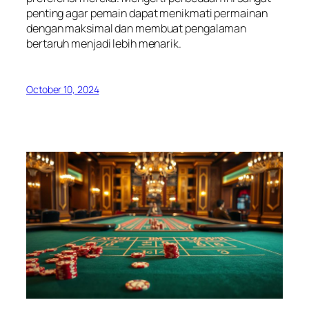
penting agar pemain dapat menikmati permainan
dengan maksimal dan membuat pengalaman
bertaruh menjadi lebih menarik.
October 10, 2024