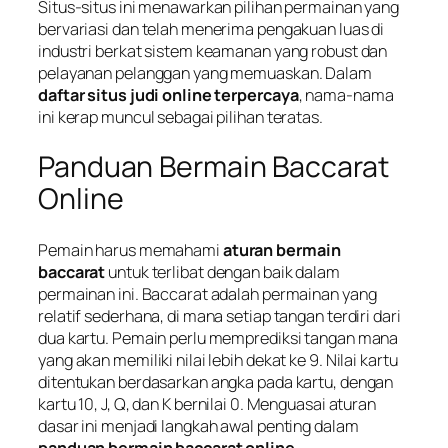
Situs-situs ini menawarkan pilihan permainan yang
bervariasi dan telah menerima pengakuan luas di
industri berkat sistem keamanan yang robust dan
pelayanan pelanggan yang memuaskan. Dalam
daftar situs judi online terpercaya
, nama-nama
ini kerap muncul sebagai pilihan teratas.
Panduan Bermain Baccarat
Online
Pemain harus memahami
aturan bermain
baccarat
untuk terlibat dengan baik dalam
permainan ini. Baccarat adalah permainan yang
relatif sederhana, di mana setiap tangan terdiri dari
dua kartu. Pemain perlu memprediksi tangan mana
yang akan memiliki nilai lebih dekat ke 9. Nilai kartu
ditentukan berdasarkan angka pada kartu, dengan
kartu 10, J, Q, dan K bernilai 0. Menguasai aturan
dasar ini menjadi langkah awal penting dalam