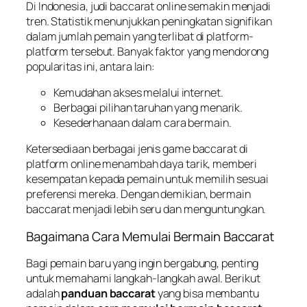
Di Indonesia, judi baccarat online semakin menjadi
tren. Statistik menunjukkan peningkatan signifikan
dalam jumlah pemain yang terlibat di platform-
platform tersebut. Banyak faktor yang mendorong
popularitas ini, antara lain:
Kemudahan akses melalui internet.
Berbagai pilihan taruhan yang menarik.
Kesederhanaan dalam cara bermain.
Ketersediaan berbagai jenis game baccarat di
platform online menambah daya tarik, memberi
kesempatan kepada pemain untuk memilih sesuai
preferensi mereka. Dengan demikian, bermain
baccarat menjadi lebih seru dan menguntungkan.
Bagaimana Cara Memulai Bermain Baccarat
Bagi pemain baru yang ingin bergabung, penting
untuk memahami langkah-langkah awal. Berikut
adalah
panduan baccarat
yang bisa membantu