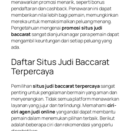
menawarkan promosi menarik, seperti bonus
pendaftaran dan cashback. Penawaran ini dapat
memberikan nilai lebih bagi pemain, memungkinkan
mereka untuk memaksimalkan peluang menang.
Pengetahuan mengenai
promosi situs judi
baccarat
sangat dianjurkan agar para pemain dapat
mengambil keuntungan dari setiap peluang yang
ada.
Daftar Situs Judi Baccarat
Terpercaya
Pemilihan
situs judi baccarat terpercaya
sangat
penting untuk pengalaman bermain yang aman dan
menyenangkan. Tidak semua platform menawarkan
layanan yang jujur dan terlindungi. Memahami
ciri-
ciri agen judi online
yang andal dapat membantu
pemain dalam menemukan pilihan terbaik. Berikut
adalah beberapa ciri dan rekomendasi yang perlu