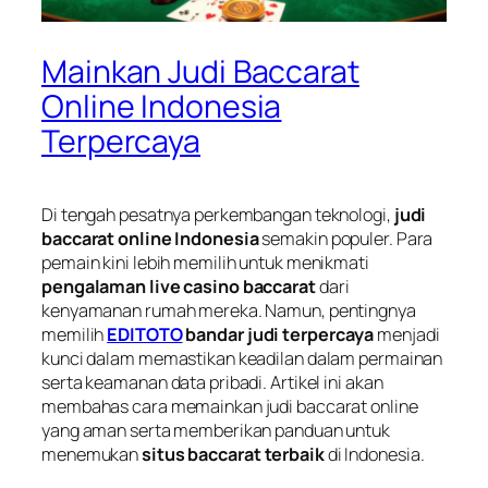
Mainkan Judi Baccarat
Online Indonesia
Terpercaya
Di tengah pesatnya perkembangan teknologi,
judi
baccarat online Indonesia
semakin populer. Para
pemain kini lebih memilih untuk menikmati
pengalaman live casino baccarat
dari
kenyamanan rumah mereka. Namun, pentingnya
memilih
EDITOTO
bandar judi terpercaya
menjadi
kunci dalam memastikan keadilan dalam permainan
serta keamanan data pribadi. Artikel ini akan
membahas cara memainkan judi baccarat online
yang aman serta memberikan panduan untuk
menemukan
situs baccarat terbaik
di Indonesia.