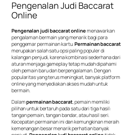
Pengenalan Judi Baccarat
Online
Pengenalan judi baccarat online
menawarkan
pengalaman bermain yang menarik bagi para
penggemar permainan kartu.
Permainan baccarat
merupakan salah satu opsi paling populer di
kalangan penjudi, karena kombinasi sederhana dari
aturan menjaga gameplay tetap mudah dipahami
oleh pemain baru dan berpengalaman. Dengan
popularitas yang terus meningkat, banyak platform
online yang menyediakan akses mudah untuk
bermain.
Dalam
permainan baccarat
, pemain memiliki
pilihan untuk bertaruh pada satu dari tiga hasil:
tangan pemain, tangan bandar, atau hasil seri.
Kecepatan permainan ini dan kemungkinan meraih
kemenangan besar menarik perhatian banyak