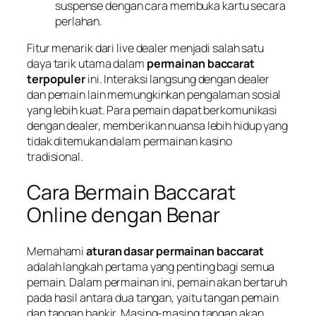
suspense dengan cara membuka kartu secara
perlahan.
Fitur menarik dari live dealer menjadi salah satu
daya tarik utama dalam
permainan baccarat
terpopuler
ini. Interaksi langsung dengan dealer
dan pemain lain memungkinkan pengalaman sosial
yang lebih kuat. Para pemain dapat berkomunikasi
dengan dealer, memberikan nuansa lebih hidup yang
tidak ditemukan dalam permainan kasino
tradisional.
Cara Bermain Baccarat
Online dengan Benar
Memahami
aturan dasar permainan baccarat
adalah langkah pertama yang penting bagi semua
pemain. Dalam permainan ini, pemain akan bertaruh
pada hasil antara dua tangan, yaitu tangan pemain
dan tangan bankir. Masing-masing tangan akan