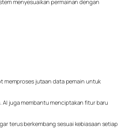
 sistem menyesuaikan permainan dengan
slot memproses jutaan data pemain untuk
. AI juga membantu menciptakan fitur baru
gar terus berkembang sesuai kebiasaan setiap