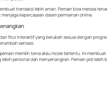
buat transaksi lebih aman. Pemain bisa merasa tenang
uk menjaga kepercayaan dalam permainan online.
nyenangkan
dan fitur interaktif yang berubah sesuai dengan progre
menambah sensasi.
pemain memilih tema atau mode tertentu. Ini membuat
g lebih personal dan menyenangkan. Pemain jadi lebih b