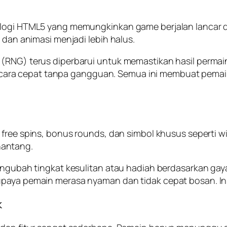
nologi HTML5 yang memungkinkan game berjalan lancar 
 dan animasi menjadi lebih halus.
 (RNG) terus diperbarui untuk memastikan hasil perma
ara cepat tanpa gangguan. Semua ini membuat pemain
i
free spins
,
bonus rounds
, dan simbol khusus seperti wi
nantang.
 mengubah tingkat kesulitan atau hadiah berdasarkan g
upaya pemain merasa nyaman dan tidak cepat bosan. I
k