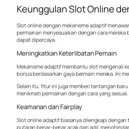
Keunggulan Slot Online d
Slot online dengan mekanisme adaptif menawark
permainan menyesuaikan dengan cara mereka berm
dapat dipercaya.
Meningkatkan Keterlibatan Pemain
Mekanisme adaptif membantu slot mengenali keb
bonus berdasarkan gaya bermain mereka. Ini m
Selain itu, fitur ini juga memberi tantangan 
menikmati permainan dengan cara yang sesuai. 
Keamanan dan Fairplay
Slot online adaptif biasanya dilengkapi dengan
putaran benar-benar acak dan adil, menghindari