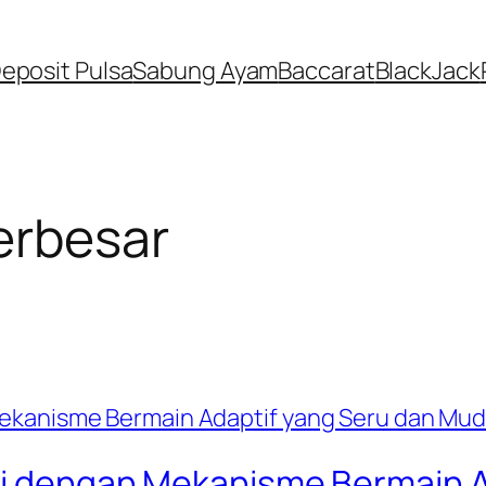
eposit Pulsa
Sabung Ayam
Baccarat
BlackJack
erbesar
ini dengan Mekanisme Bermain 