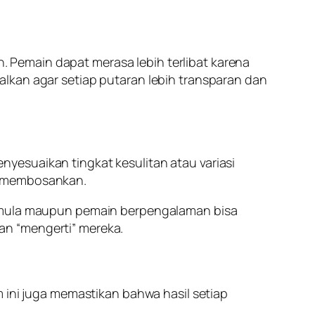
 Pemain dapat merasa lebih terlibat karena
lkan agar setiap putaran lebih transparan dan
yesuaikan tingkat kesulitan atau variasi
at membosankan.
 pemula maupun pemain berpengalaman bisa
an “mengerti” mereka.
m ini juga memastikan bahwa hasil setiap