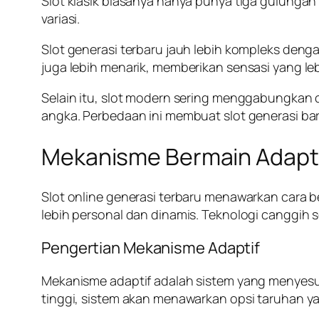
Slot klasik biasanya hanya punya tiga gulung
variasi.
Slot generasi terbaru jauh lebih kompleks denga
juga lebih menarik, memberikan sensasi yang le
Selain itu, slot modern sering menggabungkan 
angka. Perbedaan ini membuat slot generasi ba
Mekanisme Bermain Adaptif
Slot online generasi terbaru menawarkan cara 
lebih personal dan dinamis. Teknologi canggih s
Pengertian Mekanisme Adaptif
Mekanisme adaptif adalah sistem yang menyesuai
tinggi, sistem akan menawarkan opsi taruhan y