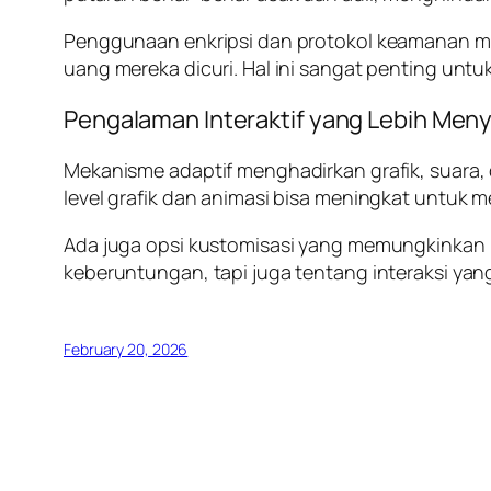
Penggunaan enkripsi dan protokol keamanan mem
uang mereka dicuri. Hal ini sangat penting unt
Pengalaman Interaktif yang Lebih Me
Mekanisme adaptif menghadirkan grafik, suara, 
level grafik dan animasi bisa meningkat untuk 
Ada juga opsi kustomisasi yang memungkinkan 
keberuntungan, tapi juga tentang interaksi yan
February 20, 2026