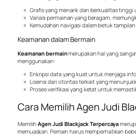
Grafis yang menarik dan berkualitas tingg
Variasi permainan yang beragam, memungk
Kemudahan navigasi dalam betuk tampilan y
Keamanan dalam Bermain
Keamanan bermain
merupakan hal yang sangat 
menggunakan:
Enkripsi data yang kuat untuk menjaga info
Lisensi dari otoritas terkait yang menunj
Proses verifikasi yang ketat untuk memas
Cara Memilih Agen Judi Bl
Memilih
Agen Judi Blackjack Terpercaya
merupa
memuaskan. Pemain harus memperhatikan beberap