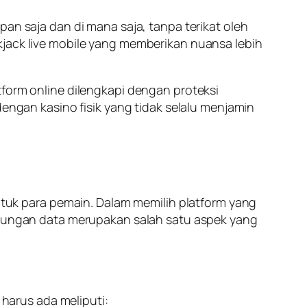
an saja dan di mana saja, tanpa terikat oleh
kjack live mobile yang memberikan nuansa lebih
tform online dilengkapi dengan proteksi
dengan kasino fisik yang tidak selalu menjamin
k para pemain. Dalam memilih platform yang
indungan data merupakan salah satu aspek yang
harus ada meliputi: