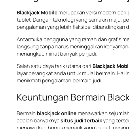
Blackjack Mobile
merupakan versi modern dari 
tablet. Dengan teknologi yang semakin maju, p
pengalaman yang lebih fleksibel dibandingkan de
Antarmuka pengguna yang ramah dan grafis 
langsung tanpa harus meninggalkan kenyamanan 
menangkap minat banyak penjudi.
Salah satu daya tarik utama dari
Blackjack Mobi
layar perangkat anda untuk mulai bermain. Hal 
menikmati pengalaman bermain judi.
Keuntungan Bermain Black
Bermain
blackjack online
menawarkan sejumlah k
adalah banyaknya
situs judi terbaik
yang tersed
menawarkan bonus menarik yang dapat meningka