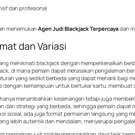
if dan profesional
main menemukan
Agen Judi Blackjack Terpercaya
dan m
mat dan Variasi
rang menikmati blackjack dengan memperkenalkan berbag
ckjack, di mana pemain dapat merasakan pengalaman ber
uran yang sedikit berbeda yang dapat menarik bagi mer
is dengan kemampuan untuk bertukar kartu, membuat se
idak hanya menambahkan kesenangan tetapi juga member
ran dan strategi yang berbeda, sehingga pemain dapat
aksi sosial, ada juga format permainan langsung yang
yang lebih autentik dan mendalam, menyerupai pengalam
m permainan judi mobile meningkatkan daya tarik perma