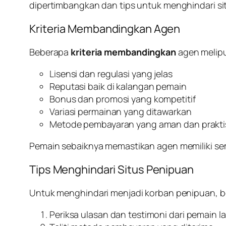
dipertimbangkan dan tips untuk menghindari si
Kriteria Membandingkan Agen
Beberapa
kriteria membandingkan
agen melipu
Lisensi dan regulasi yang jelas
Reputasi baik di kalangan pemain
Bonus dan promosi yang kompetitif
Variasi permainan yang ditawarkan
Metode pembayaran yang aman dan prakti
Pemain sebaiknya memastikan agen memiliki semu
Tips Menghindari Situs Penipuan
Untuk menghindari menjadi korban penipuan, b
Periksa ulasan dan testimoni dari pemain la