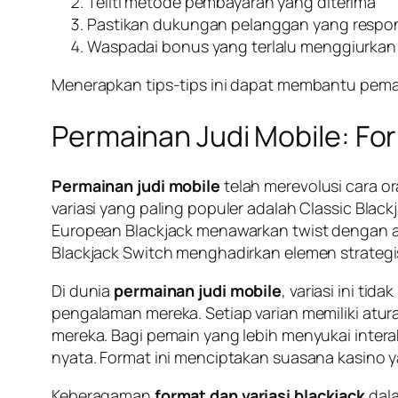
Teliti metode pembayaran yang diterima
Pastikan dukungan pelanggan yang respons
Waspadai bonus yang terlalu menggiurkan
Menerapkan tips-tips ini dapat membantu pe
Permainan Judi Mobile: For
Permainan judi mobile
telah merevolusi cara o
variasi yang paling populer adalah Classic Bla
European Blackjack menawarkan twist dengan at
Blackjack Switch menghadirkan elemen strateg
Di dunia
permainan judi mobile
, variasi ini t
pengalaman mereka. Setiap varian memiliki atu
mereka. Bagi pemain yang lebih menyukai inter
nyata. Format ini menciptakan suasana kasino 
Keberagaman
format dan variasi blackjack
dala