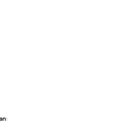
uan
: