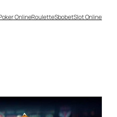
Poker Online
Roulette
Sbobet
Slot Online