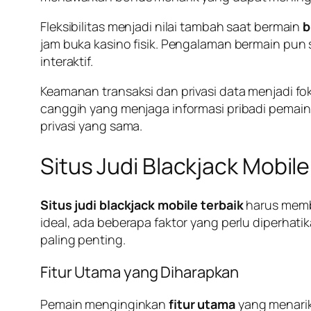
Fleksibilitas menjadi nilai tambah saat bermain
b
jam buka kasino fisik. Pengalaman bermain pun 
interaktif.
Keamanan transaksi dan privasi data menjadi f
canggih yang menjaga informasi pribadi pemain t
privasi yang sama.
Situs Judi Blackjack Mobile
Situs judi blackjack mobile terbaik
harus memb
ideal, ada beberapa faktor yang perlu diperhat
paling penting.
Fitur Utama yang Diharapkan
Pemain menginginkan
fitur utama
yang menarik