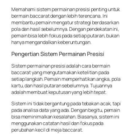
Memahami sistem permainan presisi penting untuk
bermain baccarat dengan lebih terencana. Ini
membantu pemain mengatur strategi berdasarkan
pola dan hasil sebelumnya. Dengan pendekatan ini,
pemain bisa lebih fokus pada setiap putaran, bukan
hanya mengandalkan keberuntungan.
Pengertian Sistem Permainan Presisi
Sistem permainan presisi adalah cara bermain
baccarat yang mengutamakan ketelitian pada
setiap langkah. Pemain memperhatikan angka, pola
kartu, dan hasil putaran sebelumnya. Tujuannya
adalah membuat keputusan yang lebih tepat.
Sistem ini tidak bergantung pada tebakan acak, tapi
pada analisa data yang ada. Dengan begitu, pemain
bisa meminimalkan kesalahan. Biasanya, sistem ini
menggunakan catatan hasil dan fokus pada
perubahan kecil di meja baccarat.