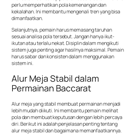
perlu memperhatikan pola kemenangan dan
kekalahan. Ini membantu mengenali tren yang bisa
dimanfaatkan.
Selanjutnya, pemain harus memasang taruhan
sesuai analisa pola tersebut. Jangan hanya ikut-
ikutan atau terlalu nekat. Disiplin dalam mengikuti
sistem juga penting agar hasilnya maksimal. Pemain
harus sabar dan konsisten dalam menggunakan
sistem ini.
Alur Meja Stabil dalam
Permainan Baccarat
Alur meja yang stabil membuat permainan menjadi
lebih mudah diikuti. Ini membantu pemain melihat
pola dan membuat keputusan dengan lebih percaya
diri. Berikut ini adalah penjelasan penting tentang
alur meja stabil dan bagaimana memanfaatkannya.