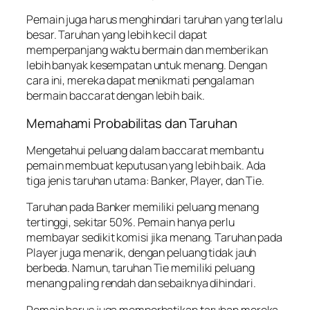
Pemain juga harus menghindari taruhan yang terlalu
besar. Taruhan yang lebih kecil dapat
memperpanjang waktu bermain dan memberikan
lebih banyak kesempatan untuk menang. Dengan
cara ini, mereka dapat menikmati pengalaman
bermain baccarat dengan lebih baik.
Memahami Probabilitas dan Taruhan
Mengetahui peluang dalam baccarat membantu
pemain membuat keputusan yang lebih baik. Ada
tiga jenis taruhan utama: Banker, Player, dan Tie.
Taruhan pada Banker memiliki peluang menang
tertinggi, sekitar 50%. Pemain hanya perlu
membayar sedikit komisi jika menang. Taruhan pada
Player juga menarik, dengan peluang tidak jauh
berbeda. Namun, taruhan Tie memiliki peluang
menang paling rendah dan sebaiknya dihindari.
Pemain harus juga memperhatikan taruhan mereka.