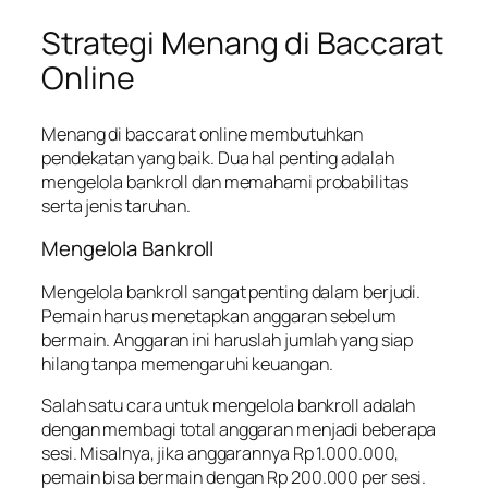
Strategi Menang di Baccarat
Online
Menang di baccarat online membutuhkan
pendekatan yang baik. Dua hal penting adalah
mengelola bankroll dan memahami probabilitas
serta jenis taruhan.
Mengelola Bankroll
Mengelola bankroll sangat penting dalam berjudi.
Pemain harus menetapkan anggaran sebelum
bermain. Anggaran ini haruslah jumlah yang siap
hilang tanpa memengaruhi keuangan.
Salah satu cara untuk mengelola bankroll adalah
dengan membagi total anggaran menjadi beberapa
sesi. Misalnya, jika anggarannya Rp 1.000.000,
pemain bisa bermain dengan Rp 200.000 per sesi.