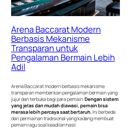
Arena Baccarat Modern
Berbasis Mekanisme
Transparan untuk
Pengalaman Bermain Lebih
Adil
Arena Baccarat modern berbasis mekanisme
transparan memberikan pengalaman bermain yang
jujur dan terbuka bagi para pemain.
Dengan sistem
yang jelas dan mudah diawasi, pemain bisa
merasa lebih percaya saat bertaruh.
Ini berbeda
dari permainan tradisional yang kadang membuat
pemain ragu soal keadilan hasil.