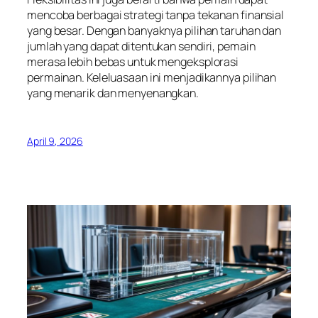
mencoba berbagai strategi tanpa tekanan finansial
yang besar. Dengan banyaknya pilihan taruhan dan
jumlah yang dapat ditentukan sendiri, pemain
merasa lebih bebas untuk mengeksplorasi
permainan. Keleluasaan ini menjadikannya pilihan
yang menarik dan menyenangkan.
April 9, 2026